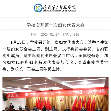
学校召开第一次妇女代表大会
时间：2024-01-17
浏览：
615
1月15日，学校召开第一次妇女代表大会，选举产生第
一届妇女联合会主席、副主席、执行委员会委员。省妇联
党组成员、副主席秦莉出席会议并讲话，全体校领导、79
名妇女代表和41名特邀代表参加会议，会议由校党委常
委、副校长、工会主席陈勇主持。