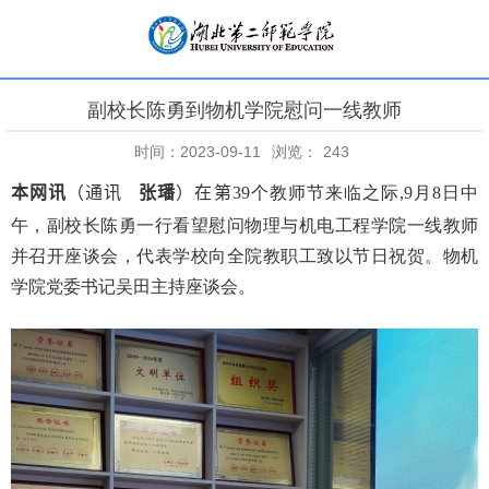
副校长陈勇到物机学院慰问一线教师
时间：2023-09-11
浏览：
243
本网讯
（通讯
张璠
）在第
39
个教师节来临之际
,9
月
8
日中
午，副校长陈勇一行看望慰问物理与机电工程学院一线教师
并召开座谈会，代表学校向全院教职工致以节日祝贺。物机
学院党委书记吴田主持座谈会。